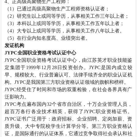
4
、正高级高聚物生产工程师：
（
1
）已通过高级高聚物生产工程师资格认证者；
（
2
）研究生以上或同等学历，从事相关工作三年以上者；
（
3
）本科以上或同等学历，从事相关工作五年以上者；
（
4
）大专以上或同等学历，从事相关工作八年以上者。
（
5
）在行业内知名度高、业绩突出者。
发证机构
JYPC
全国职业资格考试认证中心
JYPC
全国职业资格考试认证中心，由江苏英才职业技能鉴
定集团于
1999
年
12
月
28
日投资创办。
JYPC
是国内成立较
早、规模较大、行业普遍认可、法律手续齐全的职业认证机
构。
JYPC
是我国第三方职业资格认证领域的旗帜和榜样。
JYPC
经受住了时间和市场的双重检验，在社会各界具有广
泛影响力。
JYPC
考点遍布国内
32
个省市自治区，十万企业管理人员，
超百万各行各业技术精英，获得了
JYPC
职业资格证书。
JYPC
证书广泛用于：政府招标、企业招聘、定岗加薪、资
质升级、大中专院校学生计算学分等。第三方职业资格认
证，是国际通行的认证体系，它通过竞争取得社会承认和社