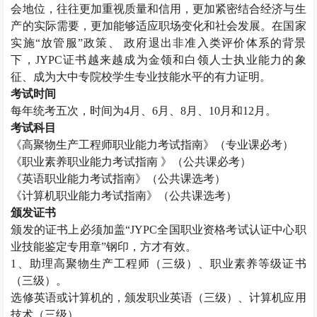
会地位，往往更加重视质量和信用，更加紧密结合经济与生
产的实际需要，更加能够适应职场变化和社会发展。在国家
实施“放管服”政策、 政府退出非准入类评价体系的背景
下，
JYPC
证书越来越成为金领和白领人士执业能力的象
征、成为大中专院校学生专业技能水平的有力证明。
考试时间
每年统考五次，时间为
4
月、
6
月、
8
月、
10
月和
12
月。
考试科目
《高聚物生产工程师职业能力考试指南》（专业课必考）
《职业素养职业能力考试指南 》（公共课必考）
《英语职业能力考试指南》（公共课选考）
《计算机职业能力考试指南》（公共课选考）
颁发证书
颁发的证书上必须加盖“
JYPC
全国职业资格考试认证中心职
业技能鉴定专用章”钢印，方才有效。
1
、助理高聚物生产工程师（三级）、职业素养等级证书
（三级）。
选修英语或计算机的，颁发职业英语（三级）、计算机应用
技术（三级）。