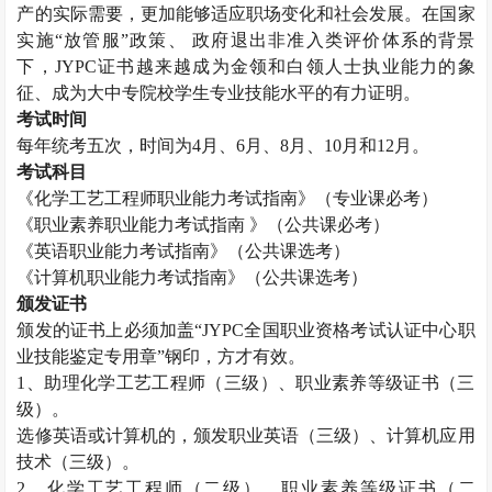
产的实际需要，更加能够适应职场变化和社会发展。在国家
实施“放管服”政策、 政府退出非准入类评价体系的背景
下，
JYPC
证书越来越成为金领和白领人士执业能力的象
征、成为大中专院校学生专业技能水平的有力证明。
考试时间
每年统考五次，时间为
4
月、
6
月、
8
月、
10
月和
12
月。
考试科目
《化学工艺工程师职业能力考试指南》（专业课必考）
《职业素养职业能力考试指南 》（公共课必考）
《英语职业能力考试指南》（公共课选考）
《计算机职业能力考试指南》（公共课选考）
颁发证书
颁发的证书上必须加盖“
JYPC
全国职业资格考试认证中心职
业技能鉴定专用章”钢印，方才有效。
1
、助理化学工艺工程师（三级）、职业素养等级证书（三
级）。
选修英语或计算机的，颁发职业英语（三级）、计算机应用
技术（三级）。
2
、化学工艺工程师（二级）、职业素养等级证书（二