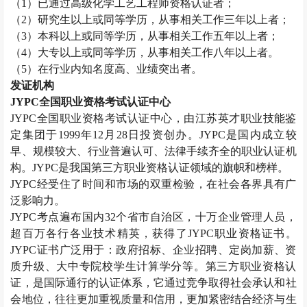
（
1
）已通过高级化学工艺工程师资格认证者；
（
2
）研究生以上或同等学历，从事相关工作三年以上者；
（
3
）本科以上或同等学历，从事相关工作五年以上者；
（
4
）大专以上或同等学历，从事相关工作八年以上者。
（
5
）在行业内知名度高、业绩突出者。
发证机构
JYPC
全国职业资格考试认证中心
JYPC
全国职业资格考试认证中心，由江苏英才职业技能鉴
定集团于
1999
年
12
月
28
日投资创办。
JYPC
是国内成立较
早、规模较大、行业普遍认可、法律手续齐全的职业认证机
构。
JYPC
是我国第三方职业资格认证领域的旗帜和榜样。
JYPC
经受住了时间和市场的双重检验，在社会各界具有广
泛影响力。
JYPC
考点遍布国内
32
个省市自治区，十万企业管理人员，
超百万各行各业技术精英，获得了
JYPC
职业资格证书。
JYPC
证书广泛用于：政府招标、企业招聘、定岗加薪、资
质升级、大中专院校学生计算学分等。第三方职业资格认
证，是国际通行的认证体系，它通过竞争取得社会承认和社
会地位，往往更加重视质量和信用，更加紧密结合经济与生