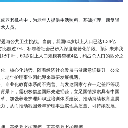
区或养老机构中，为老年人提供生活照料、基础护理、康复辅
技术人员。
课题与公共卫生挑战。当前，我国
60
岁以上人口已达
1.34
亿，
占比超过
7%
，标志着社会已步入深度老龄化阶段。预计未来我
世纪中叶，
60
岁以上人口规模将突破
4
亿，约占总人口的四分之
型化、核心化趋势。随着经济社会发展与健康意识提升，公众
强，老年护理事业因此迎来重要发展机遇。
缺、专业化教育体系尚不完善、与发达国家存在一定差距等现
的背景下，需积极借鉴国际先进经验，立足国情探索具有中国
改革、加强养老护理师职业培训体系建设、推动持续教育发展
能力，从而推动我国老年护理事业实现高质量、可持续发展。
理师、高级养老护理师、正高级养老护理师。