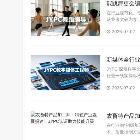
能跳舞更会编
在行业规范化、
从业者突破内卷
领域，推出舞蹈
2026-07-02
系，精准匹配市
新媒体全行业
人才拓宽职
JYPC 深耕数
行业一线实操标
体系。
2026-07-02
农畜特产品加
在行业由“初级加
术、质量控制方
为从业者提升能