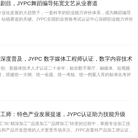
剧目，JYPC舞蹈编导拓宽文艺从业赛道
专业化发展的大趋势下，一套科学的职业能力评价体系，成为舞蹈编导
、站稳赛道的关键。JYPC全国职业资格考试认证中心深耕职业能力评价
编导职业能力认证项目，贴合当下舞蹈行业真实岗位需求搭建考核体
场用人标准与行业发展趋势。
深度普及，JYPC 数字媒体工程师认证，数字内容技术
业上升通道
字文创、新媒体技术人才认证二十余年，贴合数字展厅、融媒体、短视频
准，搭建统一大纲、统一命题、统一考核、统一档案入库的标准化考评
工师：特色产业发展提速，JYPC认证助力技能升级
工”向“精深加工”“品质加工”“品牌加工”转变的过程中，掌握专业加工技
法和产品开发思维的人才更受市场关注。JYPC农畜特产品加工师认证，
力、展示专业水平提供了新的助力。 一、农畜特产品加工师是什么？