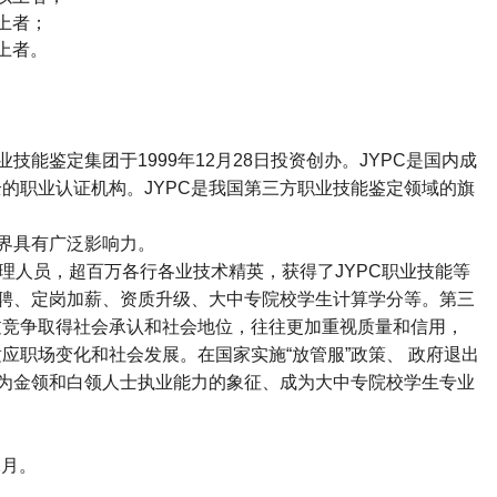
上者；
上者。
业技能鉴定集团于
1999
年
12
月
28
日投资创办。
JYPC
是国内成
全的职业认证机构。
JYPC
是我国第三方职业技能鉴定领域的旗
界具有广泛影响力。
理人员，超百万各行各业技术精英，获得了
JYPC
职业技能等
聘、定岗加薪、资质升级、大中专院校学生计算学分等。第三
过竞争取得社会承认和社会地位，往往更加重视质量和信用，
适应职场变化和社会发展。在国家实施
“
放管服
”
政策、 政府退出
为金领和白领人士执业能力的象征、成为大中专院校学生专业
2
月。