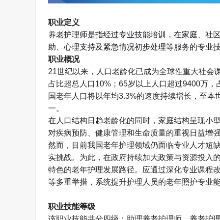
职业定义
养老护理师
是指
经过专业技能培训，在家庭、社
助、心理支持及紧急情况初步处理等服务的专业
职业概况
21
世纪以来，人口老龄化已成为全球性重大社会
占比超总人口
10%
；
65
岁以上人口超过
9400
万，
国老年人口将以年均
3.3%
的速度持续增长，至本
一。
在人口结构日趋老龄化的同时，家庭结构呈现小
对疾病预防、健康管理和生命质量的重视日益增
然而，目前我国老年护理领域仍面临专业人才短
实挑战。为此，在政府持续加大政策与资源投入
特色的老年护理发展路径。应通过深化专业课程
等多重举措，系统提升护理人员的老年照护专业
职业技能等级
该职业技能共分四级：助理养老护理师、养老护