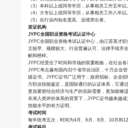
（
3
）本科以上或同等学历，从事相关工作五年以
（
4
）大专以上或同等学历，从事相关工作八年以
（
5
）在行业内知名度高、业绩突出者。
发证机构
JYPC
全国职业资格考试认证中心
JYPC
全国职业资格考试认证中心，由江苏英才职
立较早、规模较大、行业普遍认可、法律手续齐
帜和榜样。
JYPC
经受住了时间和市场的双重检验，在社会各
JYPC
考点遍布国内
32
个省市自治区，十万企业管
级证书。
JYPC
证书广泛用于：政府招标、企业招
方职业技能鉴定，是国际通行的认证体系，它通
更加紧密结合经济与生产的实际需要，更加能够
非准入类评价体系的背景下，
JYPC
证书越来越成
技能水平的有力证明。
考试时间
每年统考五次，时间为
4
月、
6
月、
8
月、
10
月和
1
考试科目