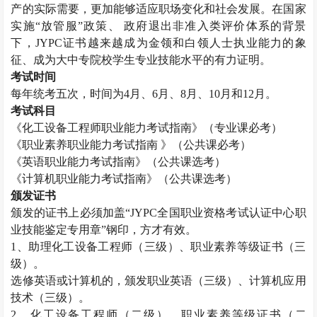
产的实际需要，更加能够适应职场变化和社会发展。在国家
实施“放管服”政策、 政府退出非准入类评价体系的背景
下，
JYPC
证书越来越成为金领和白领人士执业能力的象
征、成为大中专院校学生专业技能水平的有力证明。
考试时间
每年统考五次，时间为
4
月、
6
月、
8
月、
10
月和
12
月。
考试科目
《化工设备工程师职业能力考试指南》（专业课必考）
《职业素养职业能力考试指南 》（公共课必考）
《英语职业能力考试指南》（公共课选考）
《计算机职业能力考试指南》（公共课选考）
颁发证书
颁发的证书上必须加盖“
JYPC
全国职业资格考试认证中心职
业技能鉴定专用章”钢印，方才有效。
1
、助理化工设备工程师（三级）、职业素养等级证书（三
级）。
选修英语或计算机的，颁发职业英语（三级）、计算机应用
技术（三级）。
2
、化工设备工程师（二级）、职业素养等级证书（二