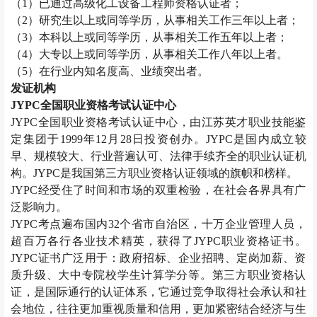
（
1
）已通过高级化工设备工程师资格认证者；
（
2
）研究生以上或同等学历，从事相关工作三年以上者；
（
3
）本科以上或同等学历，从事相关工作五年以上者；
（
4
）大专以上或同等学历，从事相关工作八年以上者。
（
5
）在行业内知名度高、业绩突出者。
发证机构
JYPC
全国职业资格考试认证中心
JYPC
全国职业资格考试认证中心，由江苏英才职业技能鉴
定集团于
1999
年
12
月
28
日投资创办。
JYPC
是国内成立较
早、规模较大、行业普遍认可、法律手续齐全的职业认证机
构。
JYPC
是我国第三方职业资格认证领域的旗帜和榜样。
JYPC
经受住了时间和市场的双重检验，在社会各界具有广
泛影响力。
JYPC
考点遍布国内
32
个省市自治区，十万企业管理人员，
超百万各行各业技术精英，获得了
JYPC
职业资格证书。
JYPC
证书广泛用于：政府招标、企业招聘、定岗加薪、资
质升级、大中专院校学生计算学分等。第三方职业资格认
证，是国际通行的认证体系，它通过竞争取得社会承认和社
会地位，往往更加重视质量和信用，更加紧密结合经济与生