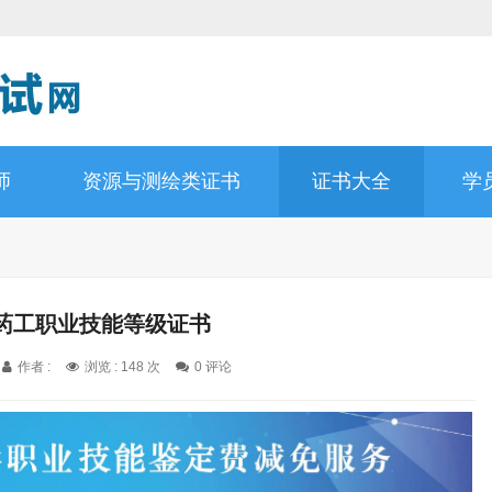
师
资源与测绘类证书
证书大全
学
药工职业技能等级证书
作者 :
浏览 : 148 次
0 评论