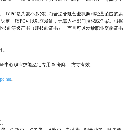
上，
JYPC是
为数不多的拥有合法合规营业执照和经营范围的第
的决定，
JYPC可以独立发证，无需人社部门授权或备案。
根据
职业技能等级证书（即技能证书），而且可以发放职业资格证书
2月。
认证中心职业技能鉴定专用章
”
钢印，方才有效。
pc.net
。
；
0元。
证费、命题费、监考费、场地费、考试费、阅卷费等。除考前