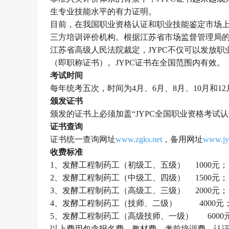
生专业技能水平的有力证明。
目前，在
我国
职业资格认证和职业技能鉴定市场
三方培训评价机构。根据江苏省市场监督管理局
江苏省高级人民法院裁定，
JYPC不仅可以发放
（即职称证书）。JYPC证书在全国范围内有效。
考试时间
每年统考五次，时间为
4月、6月、8月、10月和1
颁发证书
颁发的证书上必须加盖
“
JYPC全国职业资格考试
证书查询
证书统一查询网址
www.zgks.net
，
备用网址
www.jy
收费标准
1、
发酵工程制药工（
初级工、五级）
1000元；
2、
发酵工程制药工（
中级工、四级）
1500元；
3、
发酵工程制药工（
高级工、三级）
2000元；
4、发酵工程制药工（
技师、二级
）
4000元
5、发酵工程制药工（高级
技师、一级
）
600
以上费用包含报名费、教材费、考前培训费、认