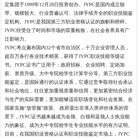
定集团于1999年12月28日投资创办。JYPC是国内成立较
早、规模较大、行业普遍认可、法律手续齐全的职业技能鉴
定机构。JYPC是我国第三方职业资格认证的旗帜和榜样。
JYPC经受住了时间和市场的双重检验，在社会各界具有广
泛影响力。
JYPC考点遍布国内32个省市自治区，十万企业管理人员，
超百万各行各业技术精英，获得了JYPC职业技能等级证
书。JYPC证书广泛用于：政府招标、企业招聘、定岗加
薪、资质升级、大中专院校学生计算学分等。第三方职业技
能鉴定，是国际通行的认证体系，它通过竞争取得社会承认
和社会地位，往往更加重视质量和信用，更加紧密结合经济
与生产的实际需要，更加能够适应职场变化和社会发展。在
国家实施
“
放管服
”
政策、
政府退出非准入类评价体系的背
景下，
JYPC证书越来越成为金领、白领和蓝领人士执业能
力的象征、成为大中专院校学生专业技能水平的有力证明。
目前，在
我国
职业资格认证和职业技能鉴定市场上，
JYPC