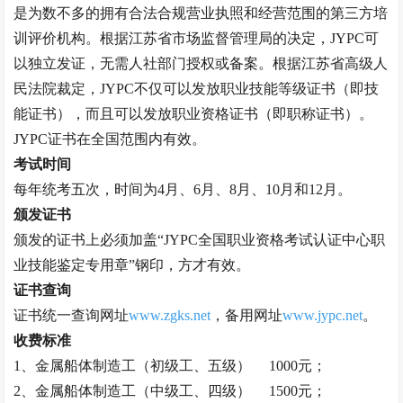
是
为数不多的拥有合法合规营业执照和经营范围的第三方培
训评价机构。根据江苏省市场监督管理局的决定，
JYPC可
以独立发证，无需人社部门授权或备案。
根据江苏省高级人
民法院裁定，
JYPC不仅可以发放职业技能等级证书（即技
能证书），而且可以发放职业资格证书（即职称证书）。
JYPC证书在全国范围内有效。
考试时间
每年统考五次，时间为
4月、6月、8月、10月和12月。
颁发证书
颁发的证书上必须加盖
“
JYPC全国职业资格考试认证中心职
业技能鉴定专用章
”
钢印，方才有效。
证书查询
证书统一查询网址
www.zgks.net
，
备用网址
www.jypc.net
。
收费标准
1、
金属船体制造工（
初级工、五级）
1000元；
2、
金属船体制造工（
中级工、四级）
1500元；