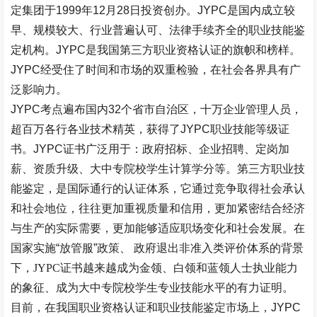
定集团于1999年12月28日投资创办。JYPC是国内成立较
早、规模较大、行业普遍认可、法律手续齐全的职业技能鉴
定机构。JYPC是我国第三方职业资格认证的旗帜和榜样。
JYPC经受住了时间和市场的双重检验，在社会各界具有广
泛影响力。
JYPC考点遍布国内32个省市自治区，十万企业管理人员，
超百万各行各业技术精英，获得了JYPC职业技能等级证
书。JYPC证书广泛用于：政府招标、企业招聘、定岗加
薪、资质升级、大中专院校学生计算学分等。第三方职业技
能鉴定，是国际通行的认证体系，它通过竞争取得社会承认
和社会地位，往往更加重视质量和信用，更加紧密结合经济
与生产的实际需要，更加能够适应职场变化和社会发展。在
国家实施
“
放管服
”
政策、
政府退出非准入类评价体系的背景
下，
JYPC证书越来越成为金领、白领和蓝领人士执业能力
的象征、成为大中专院校学生专业技能水平的有力证明。
目前，在
我国
职业资格认证和职业技能鉴定市场上，
JYPC