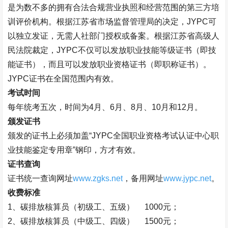
是
为数不多的拥有合法合规营业执照和经营范围的第三方培
训评价机构。根据江苏省市场监督管理局的决定，
JYPC可
以独立发证，无需人社部门授权或备案。
根据江苏省高级人
民法院裁定，
JYPC不仅可以发放职业技能等级证书（即技
能证书），而且可以发放职业资格证书（即职称证书）。
JYPC证书在全国范围内有效。
考试时间
每年统考五次，时间为
4月、6月、8月、10月和12月。
颁发证书
颁发的证书上必须加盖
“
JYPC全国职业资格考试认证中心职
业技能鉴定专用章
”
钢印，方才有效。
证书查询
证书统一查询网址
www.zgks.net
，
备用网址
www.jypc.net
。
收费标准
1、
碳排放核算员（
初级工、五级）
1000元；
2、
碳排放核算员（
中级工、四级）
1500元；