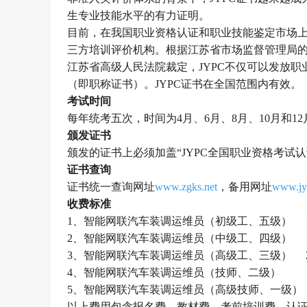
生专业技能水平的有力证明。
目前，在
我国
职业资格认证和职业技能鉴定市场
三方培训评价机构。根据江苏省市场监督管理局
江苏省高级人民法院裁定，
JYPC不仅可以发放
（即职称证书）。JYPC证书在全国范围内有效。
考试时间
每年统考五次，时间为
4月、6月、8月、10月和1
颁发证书
颁发的证书上必须加盖
“
JYPC全国职业资格考试
证书查询
证书统一查询网址
www.zgks.net
，
备用网址
www.jy
收费标准
1、
智能网联汽车装调运维员（
初级工、五级）
2、
智能网联汽车装调运维员（
中级工、四级）
3、
智能网联汽车装调运维员（
高级工、三级）
4、智能网联汽车装调运维员（
技师、二级
）
5、智能网联汽车装调运维员（高级
技师、一级
）
以上费用包含报名费、教材费、考前培训费、认