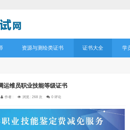
师
资源与测绘类证书
证书大全
学
调运维员职业技能等级证书
作者 :
浏览 : 268 次
0 评论