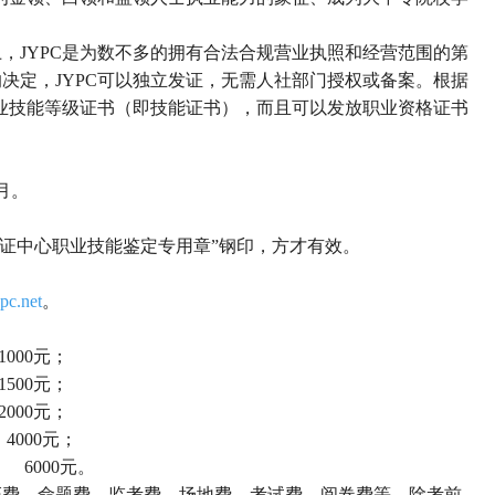
上，
JYPC是
为数不多的拥有合法合规营业执照和经营范围的第
的决定，
JYPC可以独立发证，无需人社部门授权或备案。
根据
职业技能等级证书（即技能证书），而且可以发放职业资格证书
2月。
认证中心职业技能鉴定专用章
”
钢印，方才有效。
pc.net
。
1000元；
1500元；
2000元；
4000元；
6000元。
证费、命题费、监考费、场地费、考试费、阅卷费等。除考前