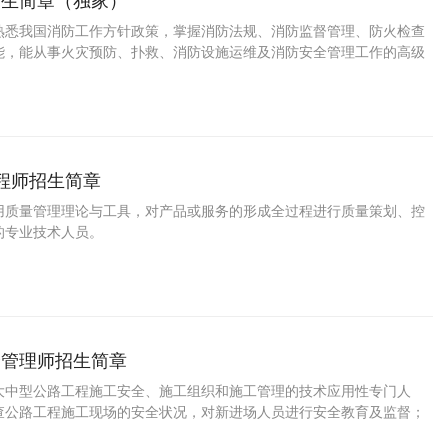
招生简章（独家）
熟悉我国消防工作方针政策，掌握消防法规、消防监督管理、防火检查
能，能从事火灾预防、扑救、消防设施运维及消防安全管理工作的高级
人才。
工程师招生简章
用质量管理理论与工具，对产品或服务的形成全过程进行质量策划、控
的专业技术人员。
全管理师招生简章
大中型公路工程施工安全、施工组织和施工管理的技术应用性专门人
查公路工程施工现场的安全状况，对新进场人员进行安全教育及监督；
底落实情况；在公路工程施工现场内发现的安全隐患立即向立即项目经