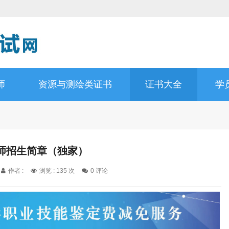
师
资源与测绘类证书
证书大全
学
师招生简章（独家）
作者 :
浏览 : 135 次
0 评论