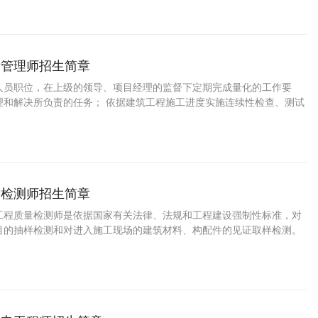
报并有权要求立即停止公路工程施工作业。有权检查与安全相关的内业
录等文件并督促相关人员完善改进。公路工程安全管理师及项目经理是
场的第一安全责任人，公路工程施工现场内所有人员要积极配合公路工
作。公路工程安全管理师掌握本职工作所需的安
量管理师招生简章
人员职位，在上级的领导、项目经理的监督下定期完成量化的工作要
理和解决所负责的任务； 依据建筑工程施工进度实施连续性检查、测试
保建筑工程质量符合国家现行施工质量验收规范合格标准； 对建筑工程
工序的质量检查； 对建筑工程原材料的样本测试和质量检测； 负责建筑
的质量异常的处理与跟踪；负责建筑工程的质量要求，组织相关单位分
告，提出质量改进方案以改进质量、成本和整体效率。
量检测师招生简章
工程质量检测师是依据国家有关法律、法规和工程建设强制性标准，对
目的抽样检测和对进入施工现场的建筑材料、构配件的见证取样检测。
现的建设单位、监理单位、施工单位违反有关法律、法规和工程建设强
，以及涉及结构安全检测结果的不合格情况，及时报告工程所在地建设