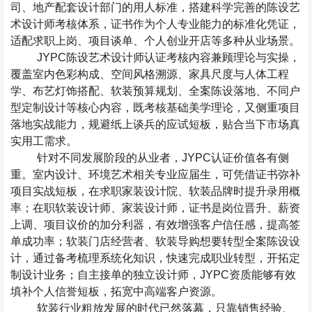
司、地产配套设计部门的用人标准，搭建科学完善的陈设艺
术设计师考核体系，证书作为个人专业能力的标准化凭证，
适配求职上岗、项目谈单、个人创业开店等多种从业场景。
JYPC
陈设艺术设计师认证考核内容兼顾理论与实操，
覆盖室内色彩构成、空间风格溯源、家具尺度与人体工程
学、布艺灯饰搭配、软装预算规划、全案陈设落地、不同户
型定制设计等核心内容，既考核基础美学理论，又侧重项目
落地实战能力，规避纸上谈兵的应试短板，贴合当下市场真
实用工需求。
针对不同发展阶段的从业者，
JYPC
认证价值各有侧
重。室内设计、环境艺术相关专业应届生，可凭借证书弥补
项目实战短板，在求职家装设计院、软装品牌时提升录用概
率；在职软装设计师、家装设计师，证书是岗位晋升、薪资
上调、项目议价的加分利器，有效增强客户信任感，提高签
单成功率；软装门店经营者、软装导购想要转型全案陈设设
计，通过备考梳理系统化知识，快速完成职业转型，开拓定
制设计业务；自主接单的独立设计师，
JYPC
资质能够有效
填补个人信誉短板，拓宽中高端客户资源。
软装行业粗放发展的时代已然落幕，只靠销售经验、