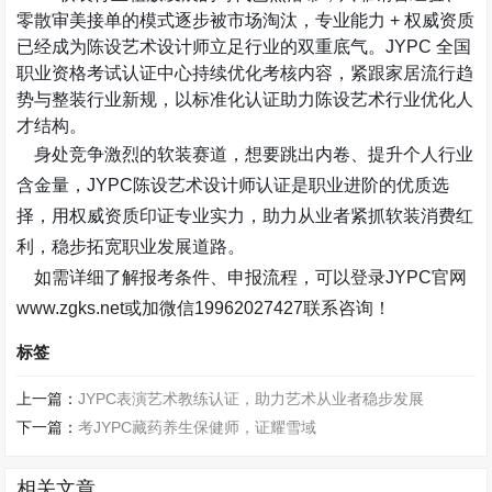
零散审美接单的模式逐步被市场淘汰，专业能力
+
权威资质
已经成为陈设艺术设计师立足行业的双重底气。
JYPC
全国
职业资格考试认证中心持续优化考核内容，紧跟家居流行趋
势与整装行业新规，以标准化认证助力陈设艺术行业优化人
才结构。
身处竞争激烈的软装赛道，想要跳出内卷、提升个人行业
含金量，
JYPC
陈设艺术设计师认证是职业进阶的优质选
择，用权威资质印证专业实力，助力从业者紧抓软装消费红
利，稳步拓宽职业发展道路。
如需详细了解报考条件、申报流程，可以登录
JYPC
官网
www.zgks.net
或加微信
19962027427
联系咨询！
标签
上一篇：
JYPC表演艺术教练认证，助力艺术从业者稳步发展
下一篇：
考JYPC藏药养生保健师，证耀雪域
相关文章