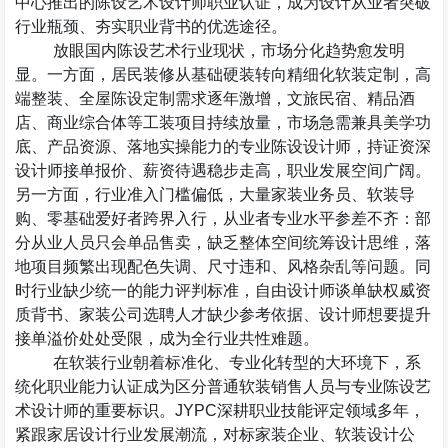
中心推出的陈设艺术设计师职业认证，成为设计从业者突破
行业瓶颈、夯实职业背书的优选途径。
放眼国内陈设艺术行业现状，市场分化趋势愈发明
显。一方面，居民装修从基础硬装转向精细化软装定制，高
端整装、全屋陈设定制需求逐年激增，文旅民宿、精品酒
店、商业综合体等工装项目持续放量，市场急需兼具美学功
底、产品资源、落地实操能力的专业陈设设计师，持证资深
设计师接单报价、薪资待遇稳步走高，职业发展空间广阔。
另一方面，行业准入门槛偏低，大量家装业务员、软装导
购、零基础爱好者跨界入行，从业者专业水平参差不齐：部
分从业人员只会单品售卖，缺乏整体空间统筹设计思维，落
地项目频繁出现配色失调、尺寸违和、风格杂乱等问题。同
时行业缺少统一的能力评判标准，自由设计师谈单缺权威资
质背书、家装公司选聘人才缺少参考依据、设计师想要提升
接单溢价处处受限，成为全行业共性难题。
在软装行业朝着标准化、专业化转型的大环境下，系
统化职业能力认证成为区分普通软装销售人员与专业陈设艺
术设计师的重要标识。
JYPC
深耕职业技能评定领域多年，
紧跟家居设计行业发展潮流，对标家装企业、软装设计公